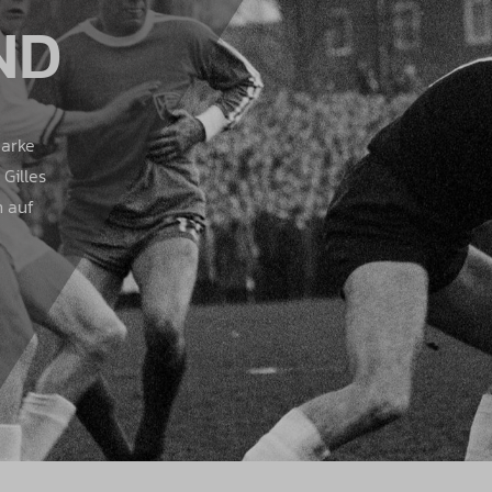
ND
Marke
Gilles
n auf