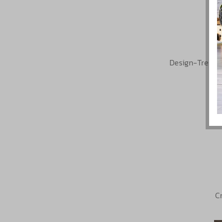
Design-Trendse
C