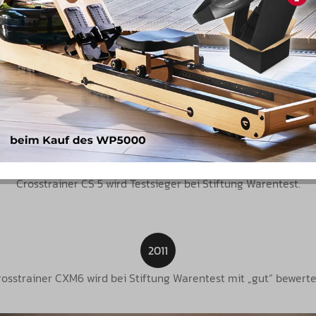
2000
tter mit silber/schwarzen Farben an Stelle von klinisch, weiße
2007
Crosstrainer CS 5 wird Testsieger bei Stiftung Warentest.
2011
rosstrainer CXM6 wird bei Stiftung Warentest mit „gut“ bewerte