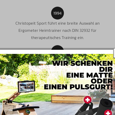
1994
Christopeit Sport führt eine breite Auswahl an
Ergometer Heimtrainer nach DIN 32932 für
therapeutisches Training ein.
1995
Einführung eines Waterbike, das heute eine
beliebte Technik im Segment Rudergeräte ist.
1998
Einführung von Crosstrainern auf dem deutschen Markt.