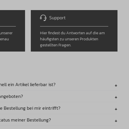
Support
 unserer
Hier findest du Antworten auf die am
genau
häufigsten zu unseren Produkten
gestellten Fragen.
ll ein Artikel lieferbar ist?
angeboten?
hrst du alle wichtigen Daten zu unseren Produkten. Hier
fügbarkeit und Lieferzeit sehen.
 Bestellung bei mir eintrifft?
aktuell die folgenden Zahlarten an: PayPal,
PayPal 0%
ortüberweisung, Kreditkarte, Rechnung (Klarna), Ratenkauf
status meiner Bestellung?
se an.
g erhältst du bei Paketartikeln einen entsprechenden Link zu