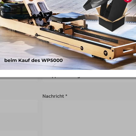
42551 Velbert
Betreff *
Nachricht *