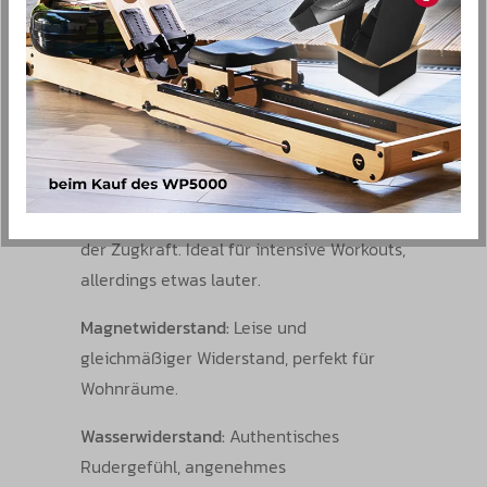
steigern.
TECHNIK UND WORAUF ES
ANKOMMT
Widerstandssysteme
Luftwiderstand:
Realistisches
Rudergefühl, steigender Widerstand mit
der Zugkraft. Ideal für intensive Workouts,
allerdings etwas lauter.
Magnetwiderstand:
Leise und
gleichmäßiger Widerstand, perfekt für
Wohnräume.
Wasserwiderstand:
Authentisches
Rudergefühl, angenehmes