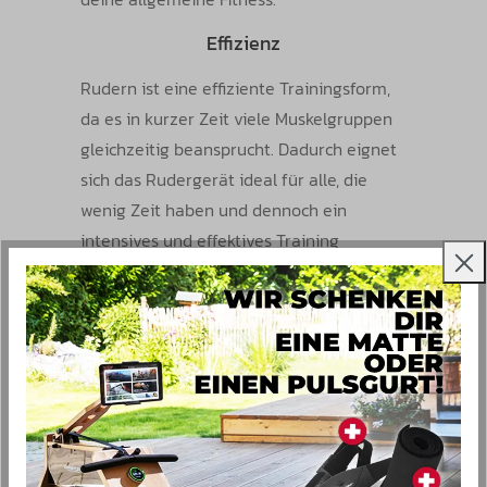
Effizienz
Rudern ist eine effiziente Trainingsform,
da es in kurzer Zeit viele Muskelgruppen
gleichzeitig beansprucht. Dadurch eignet
sich das Rudergerät ideal für alle, die
wenig Zeit haben und dennoch ein
intensives und effektives Training
wünschen.
Stressabbau
Die rhythmischen Bewegungen beim
Rudern haben eine beruhigende Wirkung
und können helfen, Stress abzubauen.
Zudem werden Endorphine freigesetzt,
die das allgemeine Wohlbefinden