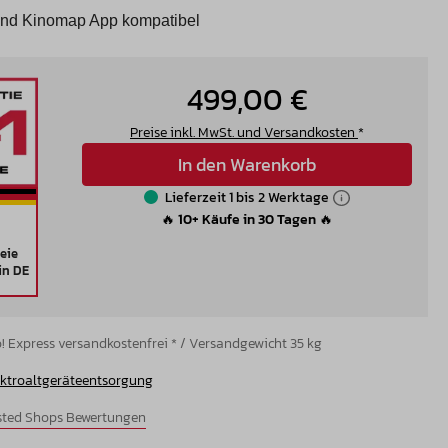
und Kinomap App kompatibel
499,00 €
Preise inkl. MwSt. und Versandkosten
*
In den Warenkorb
Lieferzeit 1 bis 2 Werktage
🔥 10+ Käufe in 30 Tagen 🔥
eie
in DE
! Express versandkostenfrei * / Versandgewicht 35 kg
ektroaltgeräteentsorgung
usted Shops Bewertungen