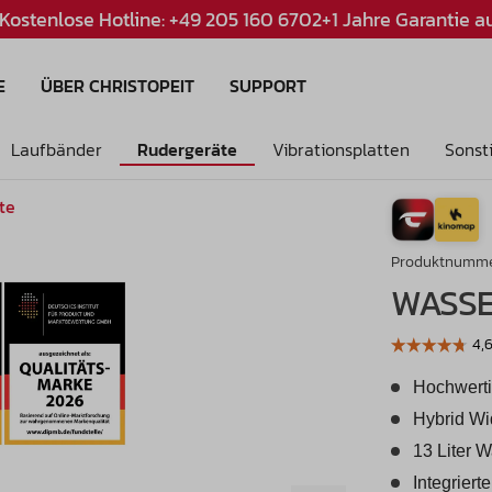
Kostenlose Hotline: +49 205 160 670
2+1 Jahre Garantie au
Inhalt:
Preise inkl. MwSt. und Versandkosten
*
E
ÜBER CHRISTOPEIT
SUPPORT
Laufbänder
Rudergeräte
Vibrationsplatten
Sonst
te
Produktnumme
WASS
Hochwerti
Hybrid Wi
13 Liter 
Integrier