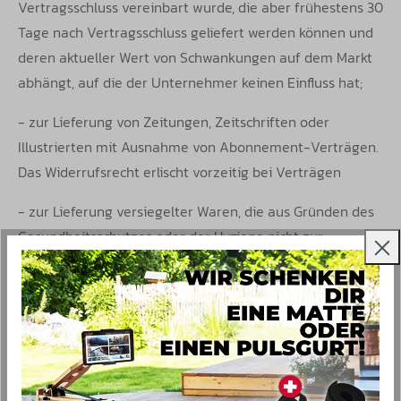
Vertragsschluss vereinbart wurde, die aber frühestens 30
Tage nach Vertragsschluss geliefert werden können und
deren aktueller Wert von Schwankungen auf dem Markt
abhängt, auf die der Unternehmer keinen Einfluss hat;
- zur Lieferung von Zeitungen, Zeitschriften oder
Illustrierten mit Ausnahme von Abonnement-Verträgen.
Das Widerrufsrecht erlischt vorzeitig bei Verträgen
- zur Lieferung versiegelter Waren, die aus Gründen des
Gesundheitsschutzes oder der Hygiene nicht zur
Rückgabe geeignet sind, wenn ihre Versiegelung nach
der Lieferung entfernt wurde;
- zur Lieferung von Waren, wenn diese nach der
Lieferung aufgrund ihrer Beschaffenheit untrennbar mit
anderen Gütern vermischt wurden; - zur Lieferung von
Ton- oder Videoaufnahmen oder Computersoftware in