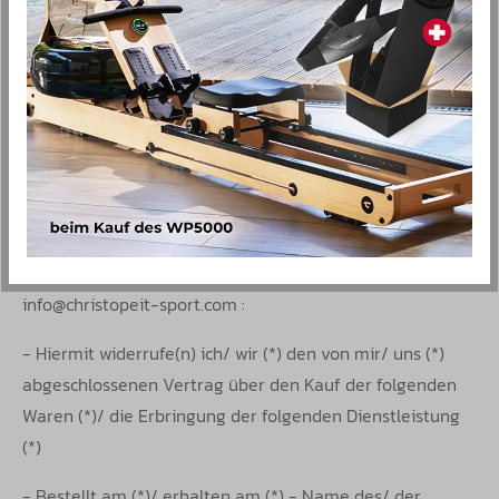
einer versiegelten Packung, wenn die Versiegelung nach
der Lieferung entfernt wurde.
Muster-Widerrufsformular
(Wenn Sie den Vertrag widerrufen wollen, dann füllen Sie
bitte dieses Formular aus und senden Sie es zurück.)
- An Christopeit-Sport GmbH, Friedrichstr. 55, 42551
Velbert, Telefaxnummer: 02051 606744, E-Mail-Adresse:
info@christopeit-sport.com :
- Hiermit widerrufe(n) ich/ wir (*) den von mir/ uns (*)
abgeschlossenen Vertrag über den Kauf der folgenden
Waren (*)/ die Erbringung der folgenden Dienstleistung
(*)
- Bestellt am (*)/ erhalten am (*) - Name des/ der