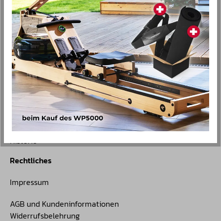
Produkte
Ausdauersport
Kraftsport
Kleinfitness
Zubehör
Lifestyle
Christopeit GYM
Blog
Über Christopeit
Historie
Rechtliches
Impressum
AGB und Kundeninformationen
Widerrufsbelehrung