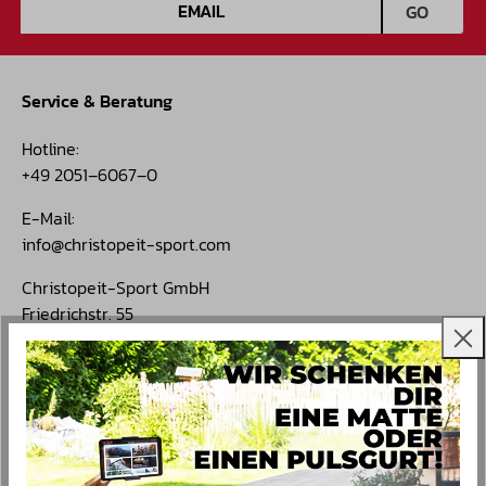
E-Mail-Adresse
GO
Service & Beratung
Hotline:
+49 2051–6067–0
E-Mail:
info@christopeit-sport.com
Christopeit-Sport GmbH
Friedrichstr. 55
42551 Velbert, Deutschland
Öffnungszeiten:
Mo. – Do.: 9–16 Uhr
Fr.: 9–15 Uhr
Menu