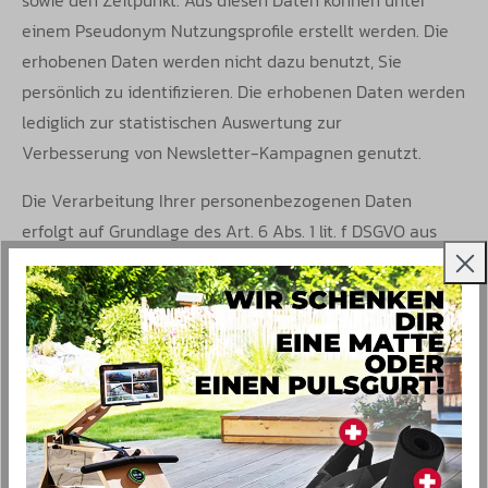
sowie den Zeitpunkt. Aus diesen Daten können unter
einem Pseudonym Nutzungsprofile erstellt werden. Die
erhobenen Daten werden
nicht dazu benutzt, Sie
persönlich zu identifizieren. Die erhobenen Daten werden
lediglich zur statistischen Auswertung zur
Verbesserung
von Newsletter-Kampagnen genutzt.
Die Verarbeitung Ihrer personenbezogenen Daten
erfolgt auf Grundlage des Art. 6 Abs. 1 lit. f DSGVO aus
unserem überwiegenden berechtigten Interesse an
einem zielgerichteten, werbewirksamen und
benutzerfreundlichen Newslettersystem.
Sie haben das
Recht aus Gründen, die sich aus Ihrer besonderen
Situation ergeben, jederzeit dieser Verarbeitungen Sie
betreffender personenbezogener Daten zu
widersprechen.