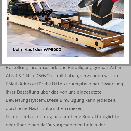
Nähere Informationen sowie die Datenschutzerklärung
von Cleverreach finden Sie
unter:
https://www.cleverreach.com/de-
de/datenschutz/
sowie
https://www.cleverreach.com/de-
de/newsletter-tool/newsletter-reporting/
.
KÄUFERSIEGEL-KUNDENBEWERTUNG
Sofern Sie uns hierzu während oder nach Ihrer
Bestellung Ihre ausdrückliche Einwilligung gemäß Art. 6
Abs. 1 S. 1 lit. a DSGVO erteilt haben, verwenden wir Ihre
EMail-Adresse für die Bitte zur Abgabe einer Bewertung
Ihrer Bestellung über das von uns eingesetzte
Bewertungssystem. Diese Einwilligung kann jederzeit
durch eine Nachricht an die in dieser
Datenschutzerklärung beschriebene Kontaktmöglichkeit
oder über einen dafür vorgesehenen Link in der