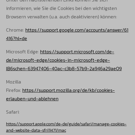
informieren, wie Sie die Cookies bei den wichtigsten
Browsern verwalten (u.a. auch
deaktivieren) können:
Chrome:
https://support.google.com/accounts/answer/61
416?hl=de
Microsoft Edge:
https://support.microsoft.com/de-
de/microsoft-edge/cookies-in-microsoft-edge-
lB6schen-63947406-40ac-c3b8-57b9-2a946a29ae09
Mozilla
Firefox:
https://support.mozilla.org/de/kb/cookies-
erlauben-und-ablehnen
Safari:
https://support.apple.com/de-de/guide/safari/manage-cookies-
and-website-data-sfri11471/mac