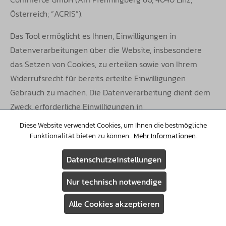
Österreich; “ACRIS”).
Das Tool ermöglicht es Ihnen, Einwilligungen in
Datenverarbeitungen über die Website, insbesondere
das Setzen von Cookies, zu erteilen
sowie von Ihrem
Widerrufsrecht für bereits erteilte Einwilligungen
Gebrauch zu machen. Die Datenverarbeitung dient dem
Zweck,
erforderliche Einwilligungen in
Datenverarbeitungen einzuholen sowie zu
Diese Website verwendet Cookies, um Ihnen die bestmögliche
dokumentieren und damit gesetzliche Verpflichtungen
Funktionalität bieten zu können...
Mehr Informationen
.
einzuhalten.
Hierzu können Cookies eingesetzt werden.
Datenschutzeinstellungen
Dabei wird neben allgemeinen Nutzerdaten Ihre IP-
Adresse erhoben und an ACRIS übermittelt.
Eine
Nur technisch notwendige
Weitergabe dieser Daten an sonstige Dritte erfolgt nicht.
Alle Cookies akzeptieren
Die Datenverarbeitung erfolgt zur Erfüllung einer
Assistent