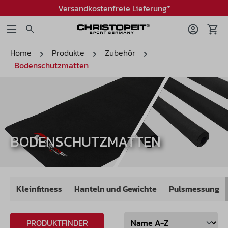
Versandkostenfreie Lieferung*
Home
Produkte
Zubehör
Bodenschutzmatten
BODENSCHUTZMATTEN
Kleinfitness
Hanteln und Gewichte
Pulsmessung
PRODUKTFINDER