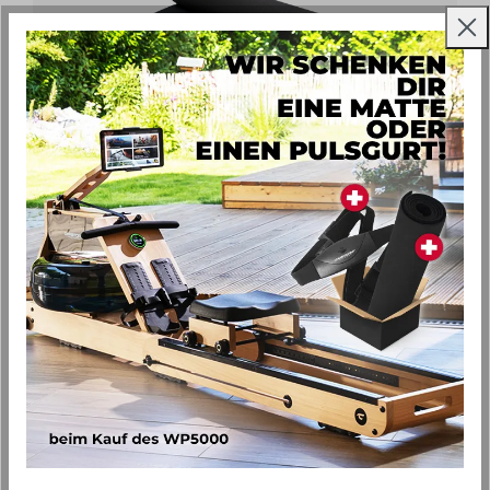
Bodenschutzmatte XXL
Bietet perfekten Halt und schützt vor
Beschädigungen des Bodens
Für große Heimsportgeräte wie Laufbänder,
Frontwheeler und Rudergeräte
Abmessung: ca. L 250 x B 80 x 0,3 cm
Lieferzeit 2 bis 3 Werktage