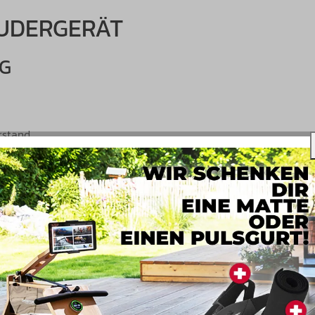
RUDERGERÄT
NG
rstand
derstand