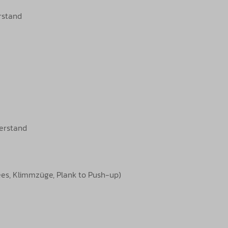
rstand
derstand
pees, Klimmzüge, Plank to Push-up)