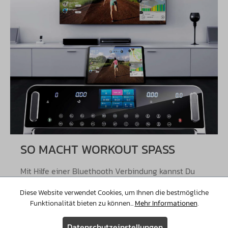
SO MACHT WORKOUT SPASS
Mit Hilfe einer Bluethooth Verbindung kannst Du
mit dem TM 5000S und der Kinomap App virtuell
Diese Website verwendet Cookies, um Ihnen die bestmögliche
trainieren. Aus einer großen Auswahl von
Funktionalität bieten zu können...
Mehr Informationen
.
verschiedenen Strecken, kannst Du jederzeit deine
Lieblingstour starten und dabei die Umgebung
Datenschutzeinstellungen