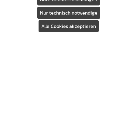
erkunden. Das integrierte Lautsprechersystem und
die versenkbare Halterung für Tablet und
Nur technisch notwendige
Smartphone runden die Möglichkeiten für ein
motivierendes Training ab.
Alle Cookies akzeptieren
Assistent
Warenkorb