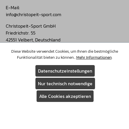
E-Mail:
info@christopeit-sport.com
Christopeit-Sport GmbH
Friedrichstr. 55
42551 Velbert, Deutschland
Öffnungszeiten:
Diese Website verwendet Cookies, um Ihnen die bestmögliche
Funktionalität bieten zu können...
Mehr Informationen
.
Mo. – Do.: 9–16 Uhr
Fr.: 9–15 Uhr
Datenschutzeinstellungen
Menu
Nur technisch notwendige
Produkte
Alle Cookies akzeptieren
Ausdauersport
Kraftsport
Assistent
Kleinfitness
Warenkorb
Zubehör
Lifestyle