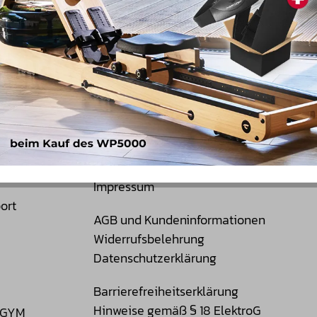
letter an und erhalte
 und spannende
ort! **
Rechtliches
Impressum
ort
AGB und Kundeninformationen
Widerrufsbelehrung
Datenschutzerklärung
Barrierefreiheitserklärung
Hinweise gemäß § 18 ElektroG
t GYM