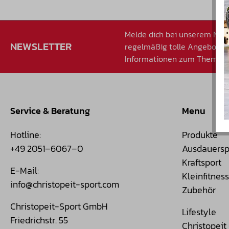
Melde dich bei unserem News
NEWSLETTER
regelmäßig tolle Angebote
Informationen zum Thema Sp
Service & Beratung
Menu
Hotline:
Produkte
+49 2051–6067–0
Ausdauersp
Kraftsport
E-Mail:
Kleinfitness
info@christopeit-sport.com
Zubehör
Christopeit-Sport GmbH
Lifestyle
Friedrichstr. 55
Christopei