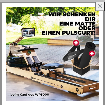
Zutaten:
2 Bananen
1 Mango, oder eine Hand voll gefrorene Mango
Eine Hand voll Spinat
Eine Hand voll Grünkohl
3 Stängel Koriander
2 Datteln
Zubereitung:
Einfach alle Zutaten in den Mixer geben und so lange
pürieren, bis eine homogene, geschmeidige Masse
entsteht!
VIEL SPASS BEIM AUSPROBIEREN!
Quelle: