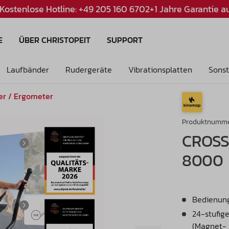
Kostenlose Hotline: +49 205 160 670
2+1 Jahre Garantie au
Inhalt:
1 Stück
Preise inkl. MwSt. und Versandkosten
*
E
ÜBER CHRISTOPEIT
SUPPORT
Laufbänder
Rudergeräte
Vibrationsplatten
Sonst
er / Ergometer
Produktnumme
CROSS
8000
Bedienung
24-stufig
(Magnet-