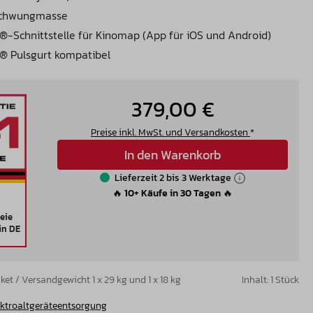
 Schwungmasse
®-Schnittstelle für Kinomap (App für iOS und Android)
® Pulsgurt kompatibel
379,00 €
Preise inkl. MwSt. und Versandkosten
*
In den Warenkorb
Lieferzeit 2 bis 3 Werktage
🔥 10+ Käufe in 30 Tagen 🔥
eie
in DE
et / Versandgewicht 1 x 29 kg und 1 x 18 kg
Inhalt:
1 Stück
ektroaltgeräteentsorgung