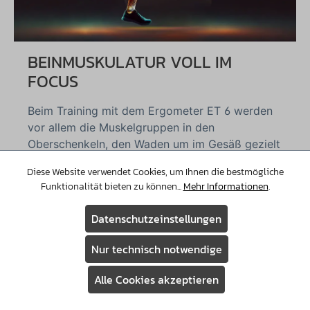
BEINMUSKULATUR VOLL IM
FOCUS
Beim Training mit dem Ergometer ET 6 werden
vor allem die Muskelgruppen in den
Oberschenkeln, den Waden um im Gesäß gezielt
beansprucht und trainiert. Diese Bereiche leisten
Diese Website verwendet Cookies, um Ihnen die bestmögliche
die Hauptarbeit bei der Tretbewegung und
Funktionalität bieten zu können...
Mehr Informationen
.
profitieren direkt vom regelmäßigen Einsatz des
Gerätes. Gleichzeitig werden auch die
Datenschutzeinstellungen
Rumpfmuskeln aktiviert, besonders die Bauch-
und Rückenmuskulatur, da diese den Oberkörper
Nur technisch notwendige
stabilisieren und für eine Aufrechte Haltung
sorgen. Ja weniger man sich beim Training auf
Alle Cookies akzeptieren
den Lenker stützt, desto stärker arbeitet die
Assistent