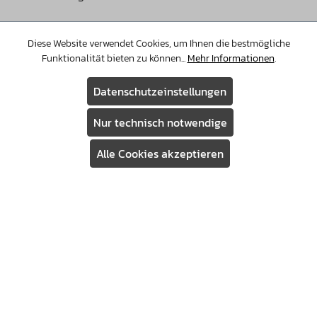
Diese Website verwendet Cookies, um Ihnen die bestmögliche
Funktionalität bieten zu können...
Mehr Informationen
.
Datenschutzeinstellungen
Nur technisch notwendige
Alle Cookies akzeptieren
Assistent
Warenkorb
EFFEKTIVES CARDIOTRAINING
AUF DEM LAUFBAND - WANN
IMMER DU MÖCHTEST
Gezieltes Ausdauer- und Muskeltraining auf dem