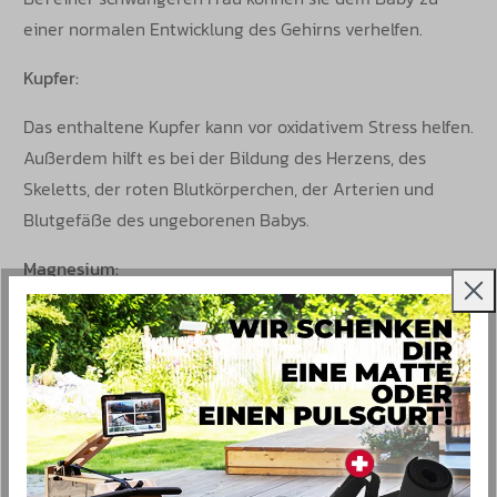
einer normalen Entwicklung des Gehirns verhelfen.
Kupfer:
Das enthaltene Kupfer kann vor oxidativem Stress helfen.
Außerdem hilft es bei der Bildung des Herzens, des
Skeletts, der roten Blutkörperchen, der Arterien und
Blutgefäße des ungeborenen Babys.
Magnesium:
Eine Schwangerschaft kann sehr belastend sein, gerade
in den letzten Monaten kann eine Frau 15-20 Kilo
Extragewicht mitschleppen. Um die Muskeln,
insbesondere den Rücken, zu stärken, kann die Einnahme
von Magnesium sehr hilfreich sein. Außerdem kann es
bei Müdigkeit helfen, wirkt krampflösend und kann das