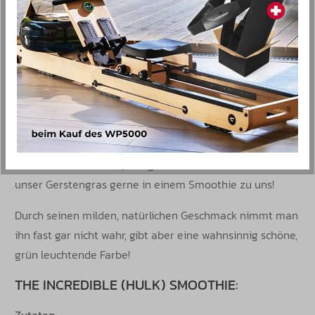
Risiko einer Frühgeburt oder Fehlgeburt verringern.
WICHTIG!
Wenn eine Schwangerschaft vorliegt, sollte die
Einnahme von Gerstengraspulver vorerst mit einem Arzt
besprochen werden, so können eventuelle Allergien und
Gefahren ausgeschlossen werden!
Wir finden, den Titel Superfood hat sich das Gerstengras
wirklich verdient! Aber das trockene Pulver einfach so
runterschlucken? Nee, das geht besser! Wir nehmen
unser Gerstengras gerne in einem Smoothie zu uns!
Durch seinen milden, natürlichen Geschmack nimmt man
ihn fast gar nicht wahr, gibt aber eine wahnsinnig schöne,
grün leuchtende Farbe!
THE INCREDIBLE (HULK) SMOOTHIE:
Zutaten: