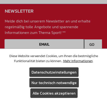
NEWSLETTER
Melde dich bei unserem Newsletter an und erhalte
regelmäßig tolle Angebote und spannende
Informationen zum Thema Sport! **
E-Mail-Adresse
GO
Diese Website verwendet Cookies, um Ihnen die bestmögliche
Funktionalität bieten zu können...
Mehr Informationen
.
Service & Beratung
Datenschutzeinstellungen
Hotline:
+49 2051–6067–0
Nur technisch notwendige
E-Mail:
Alle Cookies akzeptieren
info@christopeit-sport.com
Assistent
Christopeit-Sport GmbH