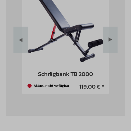
Schrägbank TB 2000
 € *
119,00 € *
Aktuell nicht verfügbar
L