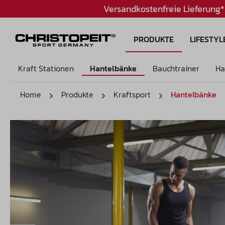
Versandkostenfreie Lieferung*
In
Pr
PRODUKTE
LIFESTYL
Kraft Stationen
Hantelbänke
Bauchtrainer
Ha
Home
Produkte
Kraftsport
Hantelbänke
Bildergalerie überspringen