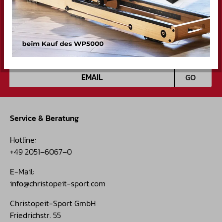
NEWSLETTER
Melde dich bei unserem Newsletter an und erhalte
regelmäßig tolle Angebote und spannende
Informationen zum Thema Sport! **
E-Mail-Adresse
GO
Service & Beratung
Hotline:
+49 2051–6067–0
E-Mail:
info@christopeit-sport.com
Christopeit-Sport GmbH
Friedrichstr. 55