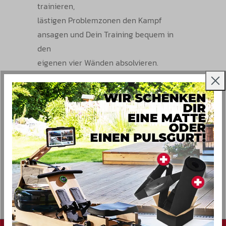
trainieren,
lästigen Problemzonen den Kampf
ansagen und Dein Training bequem in
den
eigenen vier Wänden absolvieren.
Also schaudoch einfach mal in
unsereProdukt-Auswahl, entscheide Dich
für ein effektives Fettverbrennungs -
undAusdauertraining und werden Sie mit
einem Christopeit-Trainingsgerät „Ready
for Fitness“, denn nur „das beste Gerät ist
noch immer das, welches gerne benutzt
wird“.