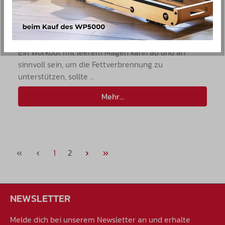
vermeiden solltest
15. November 2023
Home Training
|
Fitness Motivation
|
Lifestyle-Tipps
Ein Workout mit leerem Magen kann ab und an
sinnvoll sein, um die Fettverbrennung zu
unterstützen, sollte ...
Mehr...
Seite
Seite
1
2
NEWSLETTER
Melde dich bei unserem Newsletter an und erhalte