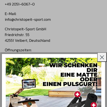
+49 2051–6067–0
E-Mail:
info@christopeit-sport.com
Christopeit-Sport GmbH
Friedrichstr. 55
42551 Velbert, Deutschland
Öffnungszeiten:
Mo. – Do.: 9–16 Uhr
Fr.: 9–15 Uhr
Menu
Produkte
Ausdauersport
Kraftsport
Kleinfitness
Zubehör