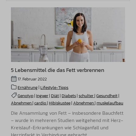
5 Lebensmittel die das Fett verbrennen
17. Februar 2022
Ernährung
|
Lifestyle-Tipps
Genotyp
|
Ingwer
|
Diät
|
Diabets
|
schulter
|
Gesundheit
|
Abnehmen
|
cardio
|
Hibiskustee
|
Abnehmen
|
muskelaufbau
Die Ansammlung von Fett – insbesondere Bauchfett
– wurde in mehreren Studien weitgehend mit Herz-
Kreislauf-Erkrankungen wie Schlaganfall und
Herzinfarkt in Verbindung gebracht.