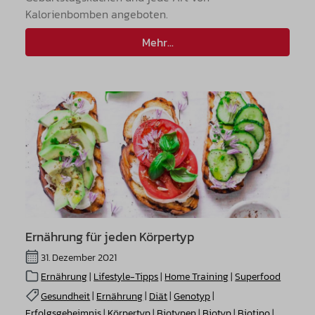
Kalorienbomben angeboten.
Mehr...
Ernährung für jeden Körpertyp
31. Dezember 2021
Ernährung
|
Lifestyle-Tipps
|
Home Training
|
Superfood
Gesundheit
|
Ernährung
|
Diät
|
Genotyp
|
Erfolgsgeheimnis
|
Körpertyp
|
Biotypen
|
Biotyp
|
Biotipo
|