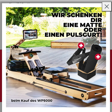
Eiweiß
|
Ernährung
Superfood-Quinoa
Mehr...
NEWSLETTER
Melde dich bei unserem Newsletter an und erhalte
regelmäßig tolle Angebote und spannende
Informationen zum Thema Sport! **
E-Mail-Adresse
GO