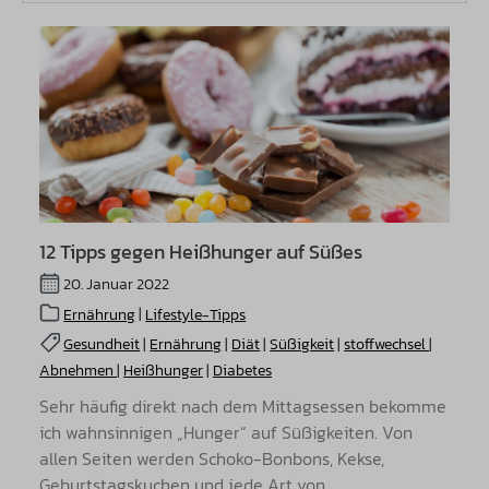
12 Tipps gegen Heißhunger auf Süßes
20. Januar 2022
Ernährung
|
Lifestyle-Tipps
Gesundheit
|
Ernährung
|
Diät
|
Süßigkeit
|
stoffwechsel
|
Abnehmen
|
Heißhunger
|
Diabetes
Sehr häufig direkt nach dem Mittagsessen bekomme
ich wahnsinnigen „Hunger“ auf Süßigkeiten. Von
allen Seiten werden Schoko-Bonbons, Kekse,
Geburtstagskuchen und jede Art von